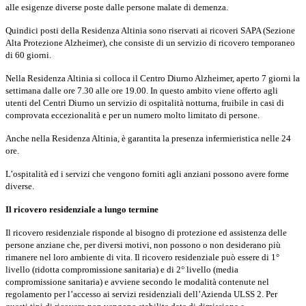
alle esigenze diverse poste dalle persone malate di demenza.
Quindici posti della Residenza Altinia sono riservati ai ricoveri SAPA (Sezione
Alta Protezione Alzheimer), che consiste di un servizio di ricovero temporaneo
di 60 giorni.
Nella Residenza Altinia si colloca il Centro Diurno Alzheimer, aperto 7 giorni la
settimana dalle ore 7.30 alle ore 19.00. In questo ambito viene offerto agli
utenti del Centri Diurno un servizio di ospitalità notturna, fruibile in casi di
comprovata eccezionalità e per un numero molto limitato di persone.
Anche nella Residenza Altinia, è garantita la presenza infermieristica nelle 24
ore.
L’ospitalità ed i servizi che vengono forniti agli anziani possono avere forme
diverse.
Il ricovero residenziale a lungo termine
Il ricovero residenziale risponde al bisogno di protezione ed assistenza delle
persone anziane che, per diversi motivi, non possono o non desiderano più
rimanere nel loro ambiente di vita. Il ricovero residenziale può essere di 1°
livello (ridotta compromissione sanitaria) e di 2° livello (media
compromissione sanitaria) e avviene secondo le modalità contenute nel
regolamento per l’accesso ai servizi residenziali dell’Azienda ULSS 2. Per