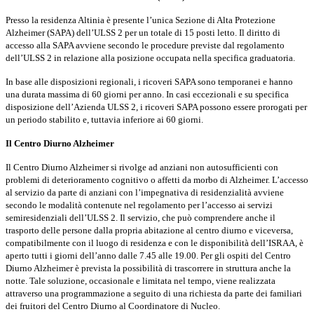
Presso la residenza Altinia è presente l’unica Sezione di Alta Protezione
Alzheimer (SAPA) dell’ULSS 2 per un totale di 15 posti letto. Il diritto di
accesso alla SAPA avviene secondo le procedure previste dal regolamento
dell’ULSS 2 in relazione alla posizione occupata nella specifica graduatoria.
In base alle disposizioni regionali, i ricoveri SAPA sono temporanei e hanno
una durata massima di 60 giorni per anno. In casi eccezionali e su specifica
disposizione dell’Azienda ULSS 2, i ricoveri SAPA possono essere prorogati per
un periodo stabilito e, tuttavia inferiore ai 60 giorni.
Il Centro Diurno Alzheimer
Il Centro Diurno Alzheimer si rivolge ad anziani non autosufficienti con
problemi di deterioramento cognitivo o affetti da morbo di Alzheimer. L’accesso
al servizio da parte di anziani con l’impegnativa di residenzialità avviene
secondo le modalità contenute nel regolamento per l’accesso ai servizi
semiresidenziali dell’ULSS 2. Il servizio, che può comprendere anche il
trasporto delle persone dalla propria abitazione al centro diurno e viceversa,
compatibilmente con il luogo di residenza e con le disponibilità dell’ISRAA, è
aperto tutti i giorni dell’anno dalle 7.45 alle 19.00. Per gli ospiti del Centro
Diurno Alzheimer è prevista la possibilità di trascorrere in struttura anche la
notte. Tale soluzione, occasionale e limitata nel tempo, viene realizzata
attraverso una programmazione a seguito di una richiesta da parte dei familiari
dei fruitori del Centro Diurno al Coordinatore di Nucleo.