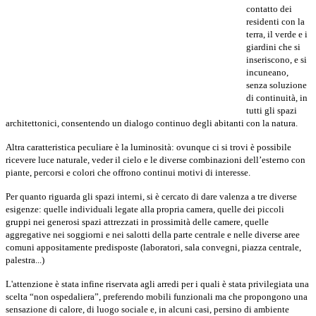
contatto dei
residenti con la
terra, il verde e i
giardini che si
inseriscono, e si
incuneano,
senza soluzione
di continuità, in
tutti gli spazi
architettonici, consentendo un dialogo continuo degli abitanti con la natura.
Altra caratteristica peculiare è la luminosità: ovunque ci si trovi è possibile
ricevere luce naturale, veder il cielo e le diverse combinazioni dell’esterno con
piante, percorsi e colori che offrono continui motivi di interesse.
Per quanto riguarda gli spazi interni, si è cercato di dare valenza a tre diverse
esigenze: quelle individuali legate alla propria camera, quelle dei piccoli
gruppi nei generosi spazi attrezzati in prossimità delle camere, quelle
aggregative nei soggiorni e nei salotti della parte centrale e nelle diverse aree
comuni appositamente predisposte (laboratori, sala convegni, piazza centrale,
palestra...)
L'attenzione è stata infine riservata agli arredi per i quali è stata privilegiata una
scelta “non ospedaliera”, preferendo mobili funzionali ma che propongono una
sensazione di calore, di luogo sociale e, in alcuni casi, persino di ambiente