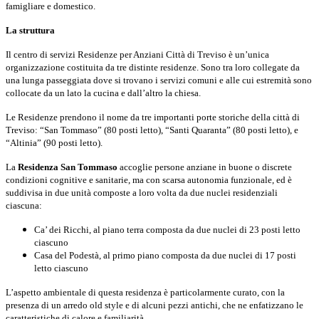
famigliare e domestico.
La struttura
Il centro di servizi Residenze per Anziani Città di Treviso è un’unica
organizzazione costituita da tre distinte residenze. Sono tra loro collegate da
una lunga passeggiata dove si trovano i servizi comuni e alle cui estremità sono
collocate da un lato la cucina e dall’altro la chiesa.
Le Residenze prendono il nome da tre importanti porte storiche della città di
Treviso: “San Tommaso” (80 posti letto), “Santi Quaranta” (80 posti letto), e
“Altinia” (90 posti letto).
La
Residenza San Tommaso
accoglie persone anziane in buone o discrete
condizioni cognitive e sanitarie, ma con scarsa autonomia funzionale, ed è
suddivisa in due unità composte a loro volta da due nuclei residenziali
ciascuna:
Ca’ dei Ricchi, al piano terra composta da due nuclei di 23 posti letto
ciascuno
Casa del Podestà, al primo piano composta da due nuclei di 17 posti
letto ciascuno
L’aspetto ambientale di questa residenza è particolarmente curato, con la
presenza di un arredo old style e di alcuni pezzi antichi, che ne enfatizzano le
caratteristiche di calore e familiarità.