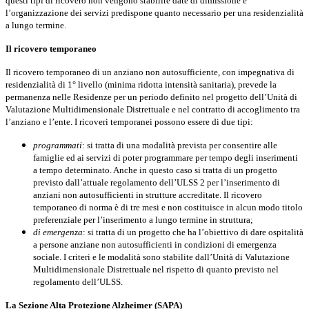
questi tipi di ricovero non vengono stabilite date di dimissione e
l’organizzazione dei servizi predispone quanto necessario per una residenzialità
a lungo termine.
Il ricovero temporaneo
Il ricovero temporaneo di un anziano non autosufficiente, con impegnativa di
residenzialità di 1° livello (minima ridotta intensità sanitaria), prevede la
permanenza nelle Residenze per un periodo definito nel progetto dell’Unità di
Valutazione Multidimensionale Distrettuale e nel contratto di accoglimento tra
l’anziano e l’ente. I ricoveri temporanei possono essere di due tipi:
programmati
: si tratta di una modalità prevista per consentire alle
famiglie ed ai servizi di poter programmare per tempo degli inserimenti
a tempo determinato. Anche in questo caso si tratta di un progetto
previsto dall’attuale regolamento dell’ULSS 2 per l’inserimento di
anziani non autosufficienti in strutture accreditate. Il ricovero
temporaneo di norma è di tre mesi e non costituisce in alcun modo titolo
preferenziale per l’inserimento a lungo termine in struttura;
di emergenza
: si tratta di un progetto che ha l’obiettivo di dare ospitalità
a persone anziane non autosufficienti in condizioni di emergenza
sociale. I criteri e le modalità sono stabilite dall’Unità di Valutazione
Multidimensionale Distrettuale nel rispetto di quanto previsto nel
regolamento dell’ULSS.
La Sezione Alta Protezione Alzheimer (SAPA)