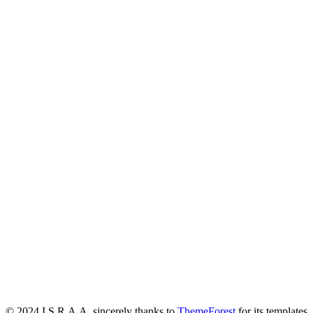
© 2024 I.S.R.A.A. sincerely thanks to
ThemeForest
for its templates